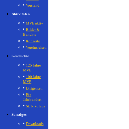
Vorstand
Aktivitäten
MVE aktiv
Bilder &
Berichte
Konzerte
Vereinsreisen
Geschichte
125 Jahre
MVE
100 Jahre
MVE
Dirigenten
Ein
Jahrhundert
St. Nikolaus
Sonstiges
Downloads