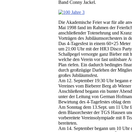
Band Conny Jackel.
Die Akademische Feier war für alle a
Mai 1998 fand im Rahmen der Feierlichke
anschließender Totenehrung und Kranzn
Vorträgen des Jubiläumsorchesters in de
Das 4-Tagesfest in einem 60×25 Meter 
um 21:00 Uhr mit der HR3 Disco Party
Schallpegel versorgte ganz Bieber mit 
welche den Verein vor fast unlösbare 
Plan riefen. Ein dadurch bedingtes fin
durch großzügige Darlehen der Mitglie
großes Jubiläumsfest.
Am 12. September 19:30 Uhr begann e
Vereines vom Bieberer Berg ab Wiener 
Anschließend begann ein bunter Abend
unter der Leitung von German Hofmann
Bewirtung des 4-Tagefestes oblag dem 
Am Sonntag dem 13.Sept. um 11 Uhr fan
dem Blasorchester der TGS Hausen und 
vorbereitete Vereinsolympiade mit 8 T
bereiteten.
Am 14. September begann um 10 Uhr der