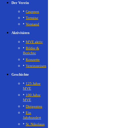
Der Verein
Gruppen
Termine
Vorstand
Aktivitäten
MVE aktiv
Bilder &
Berichte
Konzerte
Vereinsreisen
Geschichte
125 Jahre
MVE
100 Jahre
MVE
Dirigenten
Ein
Jahrhundert
St. Nikolaus