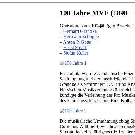
100 Jahre MVE (1898 – 
Grußworte zum 100-jährigen Bestehen
–
Gerhard Grandke
–
Hermann Schoppe
–
Anton P. Gotta
–
Horst Sassik
–
Stefan Keller
Festauftakt war die Akademische Feie
Sektempfang und der anschließenden F
Grandke als Schirmherr, Dr. Bruno Knap
Hessischen Musikverbandes überreichte
kündigte die Verleihung der Pro-Musik
des Ehrenausschusses und Fred Kolbach
Die musikalische Umrahmung oblag Simo
Cornelius Witthoefft, welches ein musik
Simone Jackel ist übrigens die Tochter