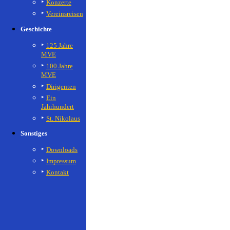
Konzerte
Vereinsreisen
Geschichte
125 Jahre
MVE
100 Jahre
MVE
Dirigenten
Ein
Jahrhundert
St. Nikolaus
Sonstiges
Downloads
Impressum
Kontakt