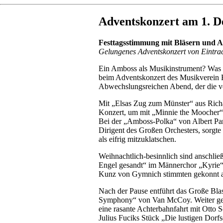
Adventskonzert am 1. 
Festtagsstimmung mit Bläsern und 
Gelungenes Adventskonzert von Eintra
Ein Amboss als Musikinstrument? Was z
beim Adventskonzert des Musikverein E
Abwechslungsreichen Abend, der die vol
Mit „Elsas Zug zum Münster“ aus Richa
Konzert, um mit „Minnie the Moocher“ 
Bei der „Amboss-Polka“ von Albert Pa
Dirigent des Großen Orchesters, sorgt
als eifrig mitzuklatschen.
Weihnachtlich-besinnlich sind anschlie
Engel gesandt“ im Männerchor „Kyrie“ 
Kunz von Gymnich stimmten gekonnt au
Nach der Pause entführt das Große Bla
Symphony“ von Van McCoy. Weiter geht 
eine rasante Achterbahnfahrt mit Otto S
Julius Fuciks Stück „Die lustigen Dorf