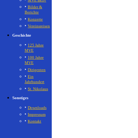
MVE aktiv
Bilder &
Berichte
Konzerte
Vereinsreisen
Geschichte
125 Jahre
MVE
100 Jahre
MVE
Dirigenten
Ein
Jahrhundert
St. Nikolaus
Sonstiges
Downloads
Impressum
Kontakt