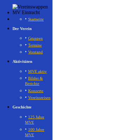
Startseite
Der Verein
Gruppen
Termine
Vorstand
Aktivitäten
MVE aktiv
Bilder &
Berichte
Konzerte
Vereinsreisen
Geschichte
125 Jahre
MVE
100 Jahre
MVE